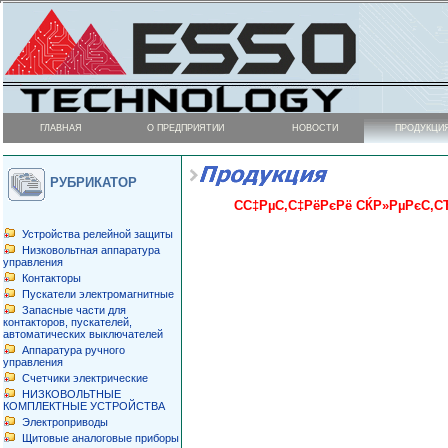
ГЛАВНАЯ
О ПРЕДПРИЯТИИ
НОВОСТИ
ПРОДУКЦИ
РУБРИКАТОР
CС‡РµС‚С‡РёРєРё СЌР»РµРєС‚
Устройства релейной защиты
Низковольтная аппаратура
управления
Контакторы
Пускатели электромагнитные
Запасные части для
контакторов, пускателей,
автоматических выключателей
Аппаратура ручного
управления
Cчетчики электрические
НИЗКОВОЛЬТНЫЕ
КОМПЛЕКТНЫЕ УСТРОЙСТВА
Электроприводы
Щитовые аналоговые приборы