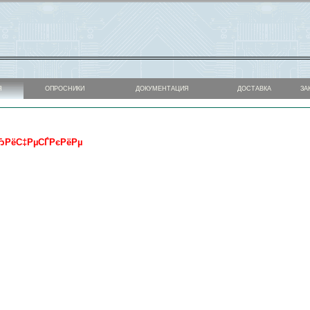
Я
ОПРОСНИКИ
ДОКУМЕНТАЦИЯ
ДОСТАВКА
ЗА
СЂРёС‡РµСЃРєРёРµ