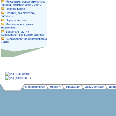
Механизмы исполнительные,
приборы коммерческого учета
Провод, Кабель
Розетки, выключатели,
разъемы
Переключатели
Микропроцессорные
терминалы
Запасные части к
высоковольтным выключателям
Высоковольтное оборудование
и ЗИП
123
icq (211140601)
icq (438042021)
О предприятии
Новости
Продукция
Документация
Дост